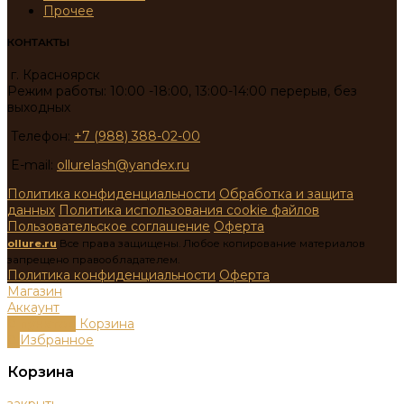
Прочее
КОНТАКТЫ
г. Красноярск
Режим работы: 10:00 -18:00, 13:00-14:00 перерыв, без
выходных
Телефон:
+7 (988) 388-02-00
E-mail:
ollurelash@yandex.ru
Политика конфиденциальности
Обработка и защита
данных
Политика использования cookie файлов
Пользовательское соглашение
Оферта
ollure.ru
Все права защищены. Любое копирование материалов
запрещено правообладателем.
Политика конфиденциальности
Оферта
Магазин
Аккаунт
0
пунктов
Корзина
0
Избранное
Корзина
закрыть