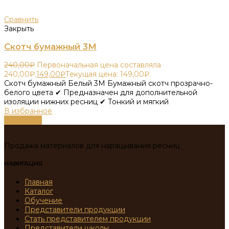
Сравнить
Закрыть
Скотч бумажный 3М
240,00
₽
Первоначальная цена составляла
240,00₽.
149,00
₽
Текущая цена: 149,00₽.
Скотч бумажный Белый 3М Бумажный скотч прозрачно-
белого цвета ✔ Предназначен для дополнительной
изоляции нижних ресниц ✔ Тонкий и мягкий
В избранное
В корзину
Продажа материалов для наращивания ресниц
НАВИГАЦИЯ
Главная
Каталог
Обучение
Представители продукции
Стать представителем продукции
Представители школы