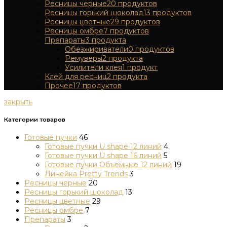
Ресницы черные
20
продуктов
Ресницы горький шоколад
13
продуктов
Ресницы цветные
29
продуктов
Ресницы омбре
7
продуктов
Препараты
3
продукта
Обезжириватели
0
продуктов
Ремуверы
2
продукта
Усилители клея
1
продукт
Клей для ресниц
2
продукта
Прочее
17
продуктов
закрыть
Категории товаров
Готовые пучки
46
Готовые пучки U shape 12 линий
4
Готовые пучки U shape 16 линий
5
Готовые пучки Объёмные 12 линий
19
Линейка Pretty Trends
3
Ресницы черные
20
Ресницы горький шоколад
13
Ресницы цветные
29
Ресницы омбре
7
Препараты
3