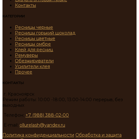
Контакты
КАТЕГОРИИ
Ресницы черные
Ресницы горький шоколад
Ресницы цветные
Ресницы омбре
Клей для ресниц
Ремуверы
Обезжириватели
Усилители клея
Прочее
КОНТАКТЫ
г. Красноярск
Режим работы: 10:00 -18:00, 13:00-14:00 перерыв, без
выходных
Телефон:
+7 (988) 388-02-00
E-mail:
ollurelash@yandex.ru
Политика конфиденциальности
Обработка и защита