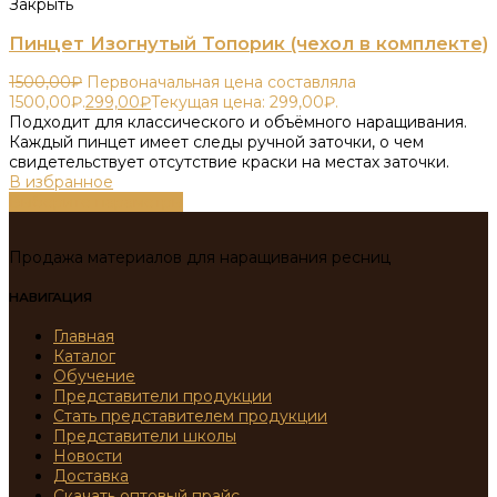
Закрыть
Пинцет Изогнутый Топорик (чехол в комплекте)
1500,00
₽
Первоначальная цена составляла
1500,00₽.
299,00
₽
Текущая цена: 299,00₽.
Подходит для классического и объёмного наращивания.
Каждый пинцет имеет следы ручной заточки, о чем
свидетельствует отсутствие краски на местах заточки.
В избранное
Выберите параметры
Продажа материалов для наращивания ресниц
НАВИГАЦИЯ
Главная
Каталог
Обучение
Представители продукции
Стать представителем продукции
Представители школы
Новости
Доставка
Скачать оптовый прайс