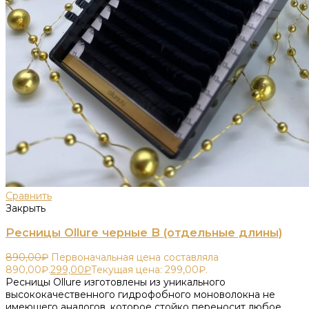
Сравнить
Закрыть
Ресницы Ollure черные B (отдельные длины)
890,00
₽
Первоначальная цена составляла
890,00₽.
299,00
₽
Текущая цена: 299,00₽.
Ресницы Ollure изготовлены из уникального
высококачественного гидрофобного моноволокна не
имеющего аналогов, которое стойко переносит любое