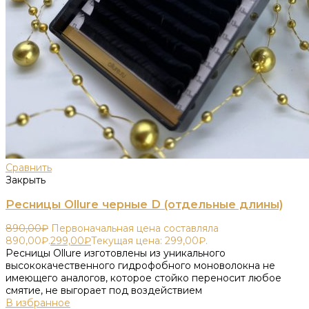
Сравнить
Закрыть
Ресницы Ollure черные D (отдельные длины)
890,00
₽
Первоначальная цена составляла
890,00₽.
299,00
₽
Текущая цена: 299,00₽.
Ресницы Ollure изготовлены из уникального
высококачественного гидрофобного моноволокна не
имеющего аналогов, которое стойко переносит любое
смятие, не выгорает под воздействием
В избранное