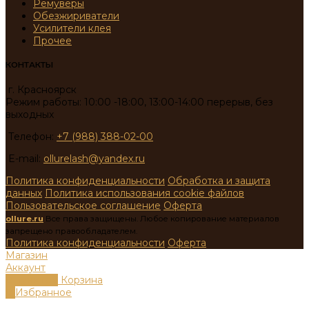
Ремуверы
Обезжириватели
Усилители клея
Прочее
КОНТАКТЫ
г. Красноярск
Режим работы: 10:00 -18:00, 13:00-14:00 перерыв, без
выходных
Телефон:
+7 (988) 388-02-00
E-mail:
ollurelash@yandex.ru
Политика конфиденциальности
Обработка и защита
данных
Политика использования cookie файлов
Пользовательское соглашение
Оферта
ollure.ru
Все права защищены. Любое копирование материалов
запрещено правообладателем.
Политика конфиденциальности
Оферта
Магазин
Аккаунт
0
пунктов
Корзина
0
Избранное