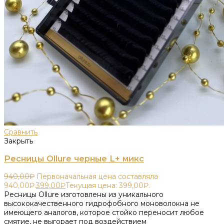
Сравнить
Закрыть
Ресницы Ollure черные L+ микс
940,00
₽
Первоначальная цена составляла
940,00₽.
399,00
₽
Текущая цена: 399,00₽.
Ресницы Ollure изготовлены из уникального
высококачественного гидрофобного моноволокна не
имеющего аналогов, которое стойко переносит любое
смятие, не выгорает под воздействием