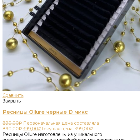
Сравнить
Закрыть
Ресницы Ollure черные D микс
890,00
₽
Первоначальная цена составляла
890,00₽.
399,00
₽
Текущая цена: 399,00₽.
Ресницы Ollure изготовлены из уникального
высококачественного гидрофобного моноволокна не