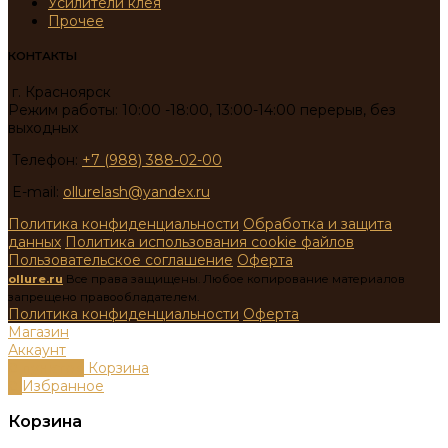
Усилители клея
Прочее
КОНТАКТЫ
г. Красноярск
Режим работы: 10:00 -18:00, 13:00-14:00 перерыв, без
выходных
Телефон:
+7 (988) 388-02-00
E-mail:
ollurelash@yandex.ru
Политика конфиденциальности
Обработка и защита
данных
Политика использования cookie файлов
Пользовательское соглашение
Оферта
ollure.ru
Все права защищены. Любое копирование материалов
запрещено правообладателем.
Политика конфиденциальности
Оферта
Магазин
Аккаунт
0
пунктов
Корзина
0
Избранное
Корзина