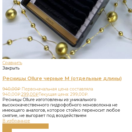
Сравнить
Закрыть
Ресницы Ollure черные M (отдельные длины)
940,00
₽
Первоначальная цена составляла
940,00₽.
299,00
₽
Текущая цена: 299,00₽.
Ресницы Ollure изготовлены из уникального
высококачественного гидрофобного моноволокна не
имеющего аналогов, которое стойко переносит любое
смятие, не выгорает под воздействием
В избранное
Выберите параметры
-55%