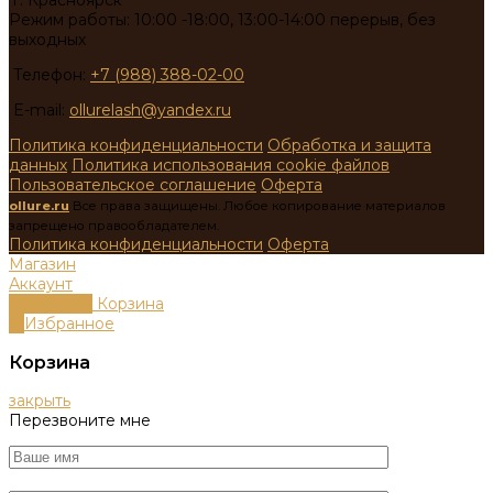
Режим работы: 10:00 -18:00, 13:00-14:00 перерыв, без
выходных
Телефон:
+7 (988) 388-02-00
E-mail:
ollurelash@yandex.ru
Политика конфиденциальности
Обработка и защита
данных
Политика использования cookie файлов
Пользовательское соглашение
Оферта
ollure.ru
Все права защищены. Любое копирование материалов
запрещено правообладателем.
Политика конфиденциальности
Оферта
Магазин
Аккаунт
0
пунктов
Корзина
0
Избранное
Корзина
закрыть
Перезвоните мне