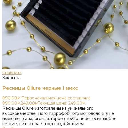
Сравнить
Закрыть
Ресницы Ollure черные I микс
890,00
₽
Первоначальная цена составляла
890,00₽.
249,00
₽
Текущая цена: 249,00₽.
Ресницы Ollure изготовлены из уникального
высококачественного гидрофобного моноволокна не
имеющего аналогов, которое стойко переносит любое
смятие, не выгорает под воздействием