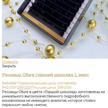
Сравнить
Закрыть
Ресницы Ollure горький шоколад L микс
940,00
₽
Первоначальная цена составляла
940,00₽.
399,00
₽
Текущая цена: 399,00₽.
Ресницы Ollure в цвете «Горький шоколад» изготовлены из
уникального высококачественного гидрофобного
моноволокна не имеющего аналогов, которое стойко
переносит любое смятие,