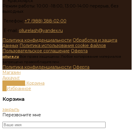
г. Красноярск
Режим работы: 10:00 -18:00, 13:00-14:00 перерыв, без
выходных
Телефон:
+7 (988) 388-02-00
E-mail:
ollurelash@yandex.ru
Политика конфиденциальности
Обработка и защита
данных
Политика использования cookie файлов
Пользовательское соглашение
Оферта
ollure.ru
Все права защищены. Любое копирование материалов
запрещено правообладателем.
Политика конфиденциальности
Оферта
Магазин
Аккаунт
0
пунктов
Корзина
0
Избранное
Корзина
закрыть
Перезвоните мне