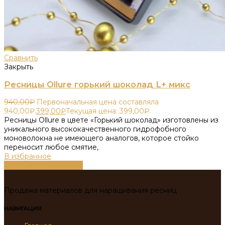
Сравнить
Закрыть
Ресницы Ollure горький шоколад L+ микс
940,00
₽
Первоначальная цена составляла
940,00₽.
399,00
₽
Текущая цена: 399,00₽.
Ресницы Ollure в цвете «Горький шоколад» изготовлены из
уникального высококачественного гидрофобного
моноволокна не имеющего аналогов, которое стойко
переносит любое смятие,
В избранное
Выберите параметры
Продажа материалов для наращивания ресниц
НАВИГАЦИЯ