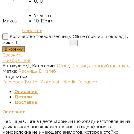
0.10
7-15mm
Миксы
10-13mm
Очистить
Количество товара Ресницы Ollure горький шоколад D
микс
В корзину
Сравнить
В избранное
Артикул:
Н/Д
Категории:
Ollure
,
Ресницы горький шоколад
Метка:
Ресницы D изгиб
Поделиться
Facebook
Twitter
Pinterest
linkedin
Telegram
Описание
Детали
Доставка
Описание
Ресницы Ollure в цвете «Горький шоколад» изготовлены из
уникального высококачественного гидрофобного
моноволокна не имеющего аналогов, которое стойко