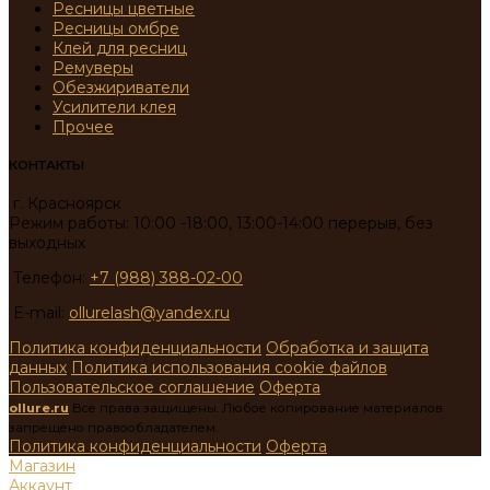
Ресницы цветные
Ресницы омбре
Клей для ресниц
Ремуверы
Обезжириватели
Усилители клея
Прочее
КОНТАКТЫ
г. Красноярск
Режим работы: 10:00 -18:00, 13:00-14:00 перерыв, без
выходных
Телефон:
+7 (988) 388-02-00
E-mail:
ollurelash@yandex.ru
Политика конфиденциальности
Обработка и защита
данных
Политика использования cookie файлов
Пользовательское соглашение
Оферта
ollure.ru
Все права защищены. Любое копирование материалов
запрещено правообладателем.
Политика конфиденциальности
Оферта
Магазин
Аккаунт