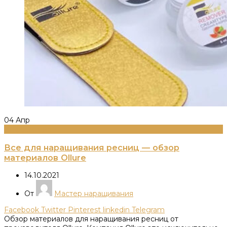
04
Апр
Информация
Все для наращивания ресниц — обзор
материалов Ollure
14.10.2021
От
Мастер наращивания
Facebook
Twitter
Pinterest
linkedin
Telegram
Обзор материалов для наращивания ресниц от