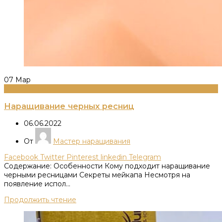
07
Мар
Информация
Наращивание черных ресниц
06.06.2022
От
Мастер наращивания
Facebook
Twitter
Pinterest
linkedin
Telegram
Содержание: Особенности Кому подходит наращивание
черными ресницами Секреты мейкапа Несмотря на
появление испол...
Продолжить чтение