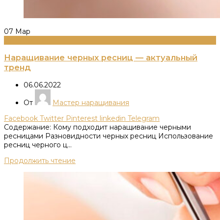
07
Мар
Информация
Наращивание черных ресниц — актуальный
тренд
06.06.2022
От
Мастер наращивания
Facebook
Twitter
Pinterest
linkedin
Telegram
Содержание: Кому подходит наращивание черными
ресницами Разновидности черных ресниц Использование
ресниц черного ц...
Продолжить чтение