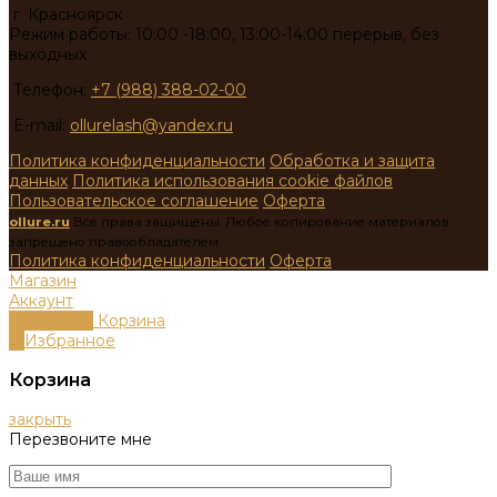
г. Красноярск
Режим работы: 10:00 -18:00, 13:00-14:00 перерыв, без
выходных
Телефон:
+7 (988) 388-02-00
E-mail:
ollurelash@yandex.ru
Политика конфиденциальности
Обработка и защита
данных
Политика использования cookie файлов
Пользовательское соглашение
Оферта
ollure.ru
Все права защищены. Любое копирование материалов
запрещено правообладателем.
Политика конфиденциальности
Оферта
Магазин
Аккаунт
0
пунктов
Корзина
0
Избранное
Корзина
закрыть
Перезвоните мне