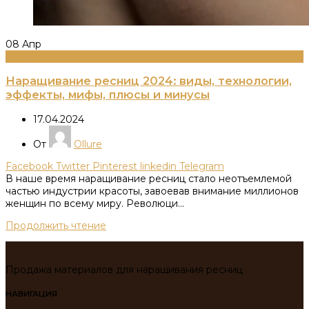
08
Апр
Информация
Наращивание ресниц 2024: виды, технологии,
эффекты, мифы, плюсы и минусы
17.04.2024
От
Ollure
Facebook
Twitter
Pinterest
linkedin
Telegram
В наше время наращивание ресниц стало неотъемлемой
частью индустрии красоты, завоевав внимание миллионов
женщин по всему миру. Революци...
Продолжить чтение
Продажа материалов для наращивания ресниц
НАВИГАЦИЯ