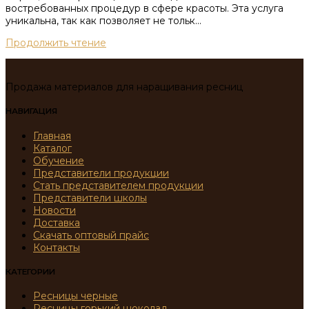
востребованных процедур в сфере красоты. Эта услуга
уникальна, так как позволяет не тольк...
Продолжить чтение
Продажа материалов для наращивания ресниц
НАВИГАЦИЯ
Главная
Каталог
Обучение
Представители продукции
Стать представителем продукции
Представители школы
Новости
Доставка
Скачать оптовый прайс
Контакты
КАТЕГОРИИ
Ресницы черные
Ресницы горький шоколад