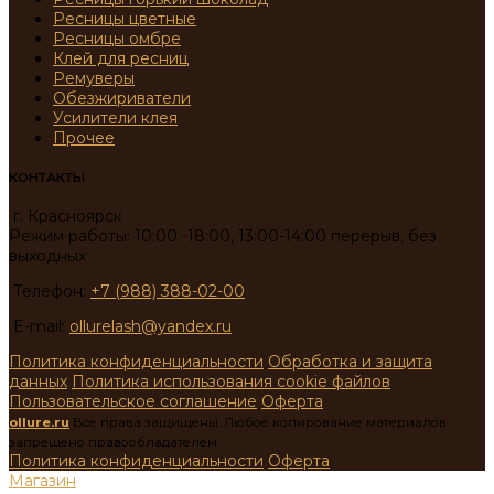
Ресницы цветные
Ресницы омбре
Клей для ресниц
Ремуверы
Обезжириватели
Усилители клея
Прочее
КОНТАКТЫ
г. Красноярск
Режим работы: 10:00 -18:00, 13:00-14:00 перерыв, без
выходных
Телефон:
+7 (988) 388-02-00
E-mail:
ollurelash@yandex.ru
Политика конфиденциальности
Обработка и защита
данных
Политика использования cookie файлов
Пользовательское соглашение
Оферта
ollure.ru
Все права защищены. Любое копирование материалов
запрещено правообладателем.
Политика конфиденциальности
Оферта
Магазин