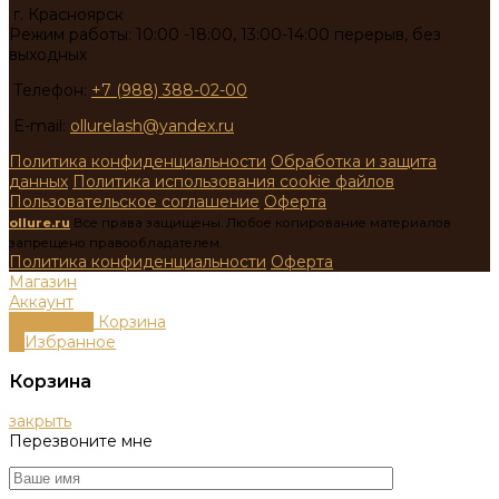
г. Красноярск
Режим работы: 10:00 -18:00, 13:00-14:00 перерыв, без
выходных
Телефон:
+7 (988) 388-02-00
E-mail:
ollurelash@yandex.ru
Политика конфиденциальности
Обработка и защита
данных
Политика использования cookie файлов
Пользовательское соглашение
Оферта
ollure.ru
Все права защищены. Любое копирование материалов
запрещено правообладателем.
Политика конфиденциальности
Оферта
Магазин
Аккаунт
0
пунктов
Корзина
0
Избранное
Корзина
закрыть
Перезвоните мне