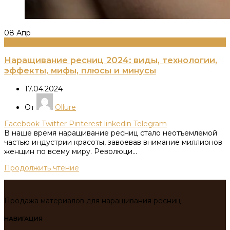
08
Апр
Информация
Наращивание ресниц 2024: виды, технологии,
эффекты, мифы, плюсы и минусы
17.04.2024
От
Ollure
Facebook
Twitter
Pinterest
linkedin
Telegram
В наше время наращивание ресниц стало неотъемлемой
частью индустрии красоты, завоевав внимание миллионов
женщин по всему миру. Революци...
Продолжить чтение
Продажа материалов для наращивания ресниц
НАВИГАЦИЯ