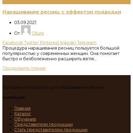
Информация
Наращивание ресниц с эффектом подводки
03.09.2021
От
Ollure
Facebook
Twitter
Pinterest
linkedin
Telegram
Процедура наращивания ресниц пользуется большой
популярностью у современных женщин. Она помогает
быстро и безболезненно расширить взгля...
Продолжить чтение
Продажа материалов для наращивания ресниц
НАВИГАЦИЯ
Главная
Каталог
Обучение
Представители продукции
Стать представителем продукции