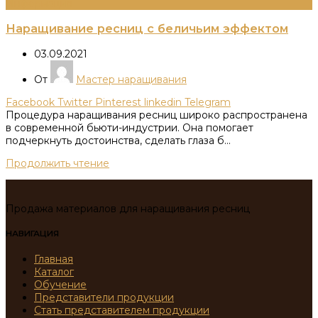
Информация
Наращивание ресниц с беличьим эффектом
03.09.2021
От
Мастер наращивания
Facebook
Twitter
Pinterest
linkedin
Telegram
Процедура наращивания ресниц широко распространена
в современной бьюти-индустрии. Она помогает
подчеркнуть достоинства, сделать глаза б...
Продолжить чтение
Продажа материалов для наращивания ресниц
НАВИГАЦИЯ
Главная
Каталог
Обучение
Представители продукции
Стать представителем продукции