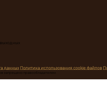
з выходных
та данных
Политика использования cookie файлов
П
ов запрещено правообладателем.