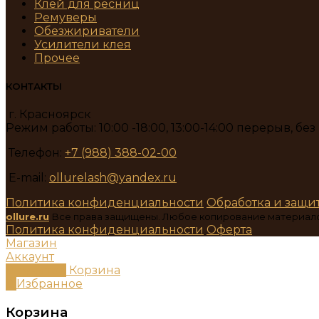
Клей для ресниц
Ремуверы
Обезжириватели
Усилители клея
Прочее
КОНТАКТЫ
г. Красноярск
Режим работы: 10:00 -18:00, 13:00-14:00 перерыв, бе
Телефон:
+7 (988) 388-02-00
E-mail:
ollurelash@yandex.ru
Политика конфиденциальности
Обработка и защи
ollure.ru
Все права защищены. Любое копирование материал
Политика конфиденциальности
Оферта
Магазин
Аккаунт
0
пунктов
Корзина
0
Избранное
Корзина